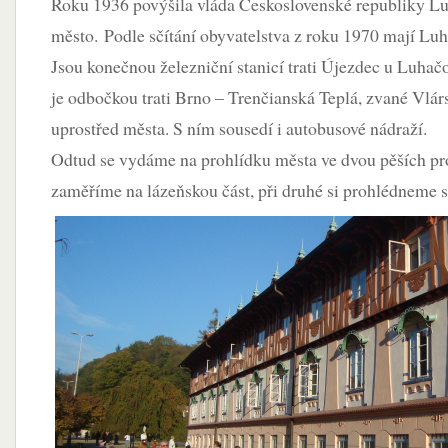
Roku 1936 povýšila vláda Československé republiky L
město. Podle sčítání obyvatelstva z roku 1970 mají Lu
Jsou konečnou železniční stanicí trati Újezdec u Luhač
je odbočkou trati Brno – Trenčianská Teplá, zvané Vlár
uprostřed města. S ním sousedí i autobusové nádraží.
Odtud se vydáme na prohlídku města ve dvou pěších pro
zaměříme na lázeňskou část, při druhé si prohlédneme 