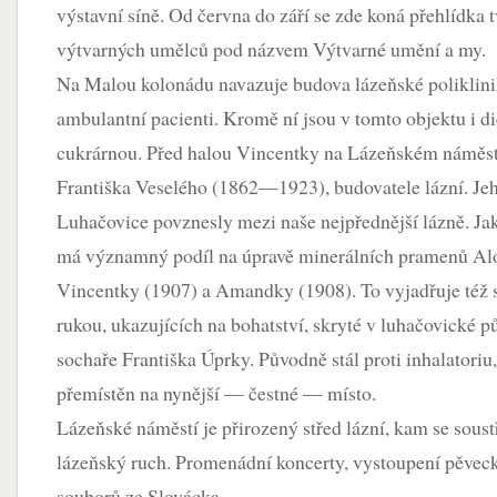
výstavní síně. Od června do září se zde koná přehlídka 
výtvarných umělců pod názvem Výtvarné umění a my.
Na Malou kolonádu navazuje budova lázeňské poliklinik
ambulantní pacienti. Kromě ní jsou v tomto objektu i die
cukrárnou. Před halou Vincentky na Lázeňském náměs
Františka Veselého (1862—1923), budovatele lázní. Je
Luhačovice povznesly mezi naše nejpřednější lázně. J
má významný podíl na úpravě minerálních pramenů Alo
Vincentky (1907) a Amandky (1908). To vyjadřuje též 
rukou, ukazujících na bohatství, skryté v luhačovické 
sochaře Františka Úprky. Původně stál proti inhalatoriu,
přemístěn na nynější — čestné — místo.
Lázeňské náměstí je přirozený střed lázní, kam se sous
lázeňský ruch. Promenádní koncerty, vystoupení pěvec
souborů ze Slovácka