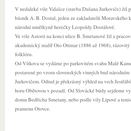
V nedaleké vile Valašce (stavba Dušana Jurkoviče) žil p
básník A. B. Dostal, jeden ze zakladatelů Moravského ko
národní umělkyně herečky Leopoldy Dostálové.
Ve vile Astorii na konci ulice B. Smetanové žil a prac
akademický malíř Oto Ottmar (1886 až 1968), rázovitý
folklóru.
Od Vítkova se vydáme po parkovitém svahu Malé Kame
postavené po vzoru slovenských vinných bud národn
Jurkovičem. Odtud je překrásný výhled na vrch Jestřá
horu Obětovou v pozadí. Od Slovácké búdy sejdeme vy
domu Bedřicha Smetany, nebo podle vily Lipové a teni
pramenu Otovce.