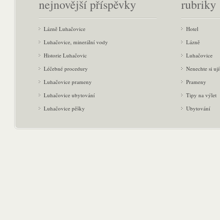
nejnovější příspěvky
rubriky
Lázně Luhačovice
Hotel
Luhačovice, minerální vody
Lázně
Historie Luhačovic
Luhačovice
Léčebné procedury
Nenechte si ují
Luhačovice prameny
Prameny
Luhačovice ubytování
Tipy na výlet
Luhačovice pěšky
Ubytování