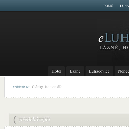
DOMŮ
LUHA
Hotel
Lázně
Luhačovice
Nenech
přihlásit se:
|
Články
Komentáře