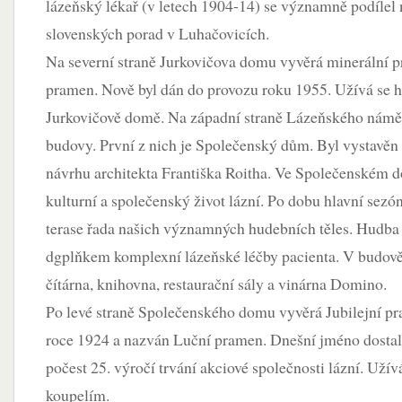
lázeňský lékař (v letech 1904-14) se významně podílel 
slovenských porad v Luhačovicích.
Na severní straně Jurkovičova domu vyvěrá minerální 
pramen. Nově byl dán do provozu roku 1955. Užívá se 
Jurkovičově domě. Na západní straně Lázeňského náměs
budovy. První z nich je Společenský dům. Byl vystavěn
návrhu architekta Františka Roitha. Ve Společenském d
kulturní a společenský život lázní. Po dobu hlavní sezó
terase řada našich významných hudebních těles. Hudba
dgplňkem komplexní lázeňské léčby pacienta. V budově 
čítárna, knihovna, restaurační sály a vinárna Domino.
Po levé straně Společenského domu vyvěrá Jubilejní pr
roce 1924 a nazván Luční pramen. Dnešní jméno dosta
počest 25. výročí trvání akciové společnosti lázní. Uží
koupelím.