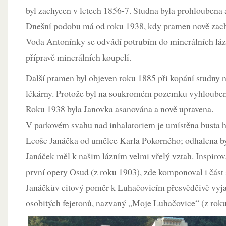
byl zachycen v letech 1856-7. Studna byla prohloubena 
Dnešní podobu má od roku 1938, kdy pramen nově zachyt
Voda Antonínky se odvádí potrubím do minerálních lázn
přípravě minerálních koupelí.
Další pramen byl objeven roku 1885 při kopání studny 
lékárny. Protože byl na soukromém pozemku vyhlouben
Roku 1938 byla Janovka asanována a nově upravena.
V parkovém svahu nad inhalatoriem je umístěna busta 
Leoše Janáčka od umělce Karla Pokorného; odhalena by
Janáček měl k našim lázním velmi vřelý vztah. Inspirov
první opery Osud (z roku 1903), zde komponoval i část
Janáčkův citový poměr k Luhačovicím přesvědčivě vyja
osobitých fejetonů, nazvaný „Moje Luhačovice“ (z roku