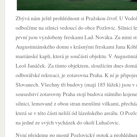
Zbývá nám ještě prohlédnout si Pražskou čtvrť. U Vod
odbočíme na silnici vedoucí do obce Pozlovic. Silnici l
první jsou vyzdobeny freskami Lad. Nováka. Za nimi st
Augustiniánského domu s krásnými freskami Jana Kóhle
mariánské kapli, která je součástí objektu. V Augustin
Leoš Janáček. Za tímto objektem, sloužícím dnes domác
odborářské rekreaci, je zotavovna Praha. K ní je připoj
Slovanech. Všechny tři budovy (mají 185 lůžek) jsou v
sousedství zotavovny Praha stojí budova státního kojen
silnici, lemované z obou stran menšími vilkami, přechá
která se v této části neliší ód lázeňského areálu. O Pozl
na jedné ze svých vycházek do okolí Luhačovic.
Nyní přejdeme po mostě Pozlovický potok a prohlédnem 