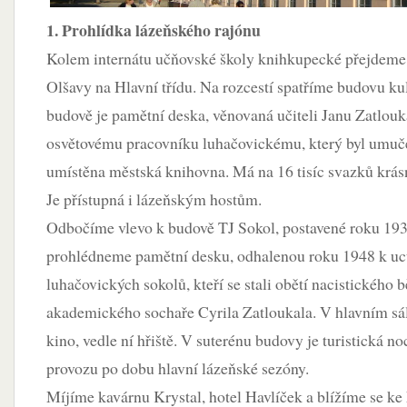
1. Prohlídka lázeňského rajónu
Kolem internátu učňovské školy knihkupecké přejdeme
Olšavy na Hlavní třídu. Na rozcestí spatříme budovu kul
budově je pamětní deska, věnovaná učiteli Janu Zatlouk
osvětovému pracovníku luhačovickému, který byl umučen
umístěna městská knihovna. Má na 16 tisíc svazků krásn
Je přístupná i lázeňským hostům.
Odbočíme vlevo k budově TJ Sokol, postavené roku 1930
prohlédneme pamětní desku, odhalenou roku 1948 k uc
luhačovických sokolů, kteří se stali obětí nacistického 
akademického sochaře Cyrila Zatloukala. V hlavním sál
kino, vedle ní hřiště. V suterénu budovy je turistická n
provozu po dobu hlavní lázeňské sezóny.
Míjíme kavárnu Krystal, hotel Havlíček a blížíme se ke