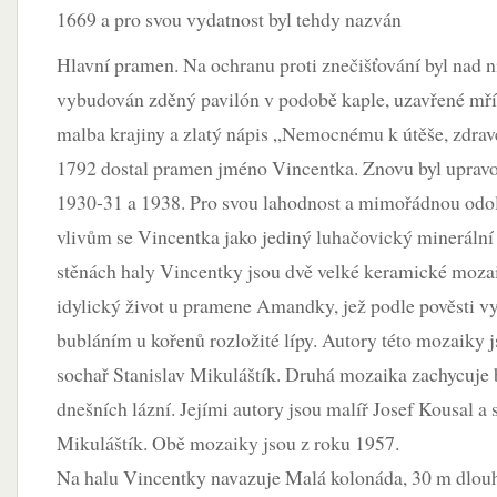
1669 a pro svou vydatnost byl tehdy nazván
Hlavní pramen. Na ochranu proti znečišťování byl nad 
vybudován zděný pavilón v podobě kaple, uzavřené mříží
malba krajiny a zlatý nápis „Nemocnému k útěše, zdra
1792 dostal pramen jméno Vincentka. Znovu byl upravo
1930-31 a 1938. Pro svou lahodnost a mimořádnou od
vlivům se Vincentka jako jediný luhačovický mineráln
stěnách haly Vincentky jsou dvě velké keramické mozai
idylický život u pramene Amandky, jež podle pověsti 
bubláním u kořenů rozložité lípy. Autory této mozaiky 
sochař Stanislav Mikuláštík. Druhá mozaika zachycuje b
dnešních lázní. Jejími autory jsou malíř Josef Kousal a 
Mikuláštík. Obě mozaiky jsou z roku 1957.
Na halu Vincentky navazuje Malá kolonáda, 30 m dlouhá