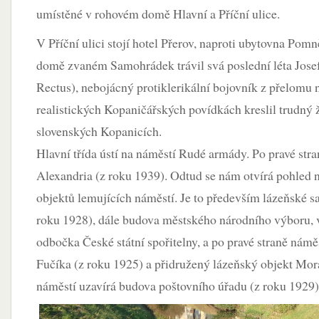
umístěné v rohovém domě Hlavní a Příční ulice.
V Příční ulici stojí hotel Přerov, naproti ubytovna Po
domě zvaném Samohrádek trávil svá poslední léta Jos
Rectus), nebojácný protiklerikální bojovník z přelomu n
realistických Kopaničářských povídkách kreslil trudný 
slovenských Kopanicích.
Hlavní třída ústí na náměstí Rudé armády. Po pravé stran
Alexandria (z roku 1939). Odtud se nám otvírá pohled
objektů lemujících náměstí. Je to především lázeňské s
roku 1928), dále budova městského národního výboru, v
odbočka České státní spořitelny, a po pravé straně námě
Fučíka (z roku 1925) a přidružený lázeňský objekt Mor
náměstí uzavírá budova poštovního úřadu (z roku 1929)