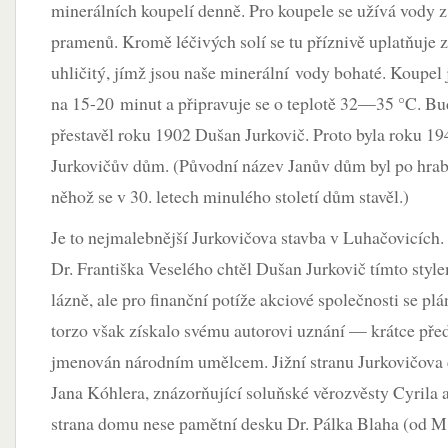
minerálních koupelí denně. Pro koupele se užívá vody z
pramenů. Kromě léčivých solí se tu příznivě uplatňuje 
uhličitý, jímž jsou naše minerální vody bohaté. Koupe
na 15-20 minut a připravuje se o teplotě 32—35 °C. Bu
přestavěl roku 1902 Dušan Jurkovič. Proto byla roku 1
Jurkovičův dům. (Původní název Janův dům byl po hrabě
něhož se v 30. letech minulého století dům stavěl.)
Je to nejmalebnější Jurkovičova stavba v Luhačovicích. 
Dr. Františka Veselého chtěl Dušan Jurkovič tímto styl
lázně, ale pro finanční potíže akciové společnosti se pl
torzo však získalo svému autorovi uznání — krátce před
jmenován národním umělcem. Jižní stranu Jurkovičova
Jana Kóhlera, znázorňující soluňské věrozvěsty Cyrila 
strana domu nese pamětní desku Dr. Pálka Blaha (od M.