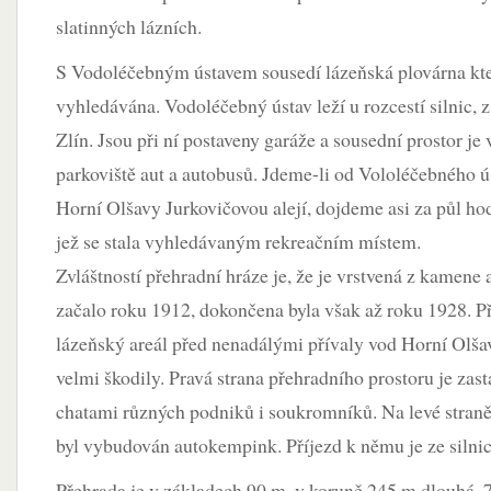
slatinných lázních.
S Vodoléčebným ústavem sousedí lázeňská plovárna kte
vyhledávána. Vodoléčebný ústav leží u rozcestí silnic, z
Zlín. Jsou při ní postaveny garáže a sousední prostor je 
parkoviště aut a autobusů. Jdeme-li od Vololéčebného ús
Horní Olšavy Jurkovičovou alejí, dojdeme asi za půl ho
jež se stala vyhledávaným rekreačním místem.
Zvláštností přehradní hráze je, že je vrstvená z kamene a 
začalo roku 1912, dokončena byla však až roku 1928. P
lázeňský areál před nenadálými přívaly vod Horní Olšav
velmi škodily. Pravá strana přehradního prostoru je zas
chatami různých podniků i soukromníků. Na levé straně
byl vybudován autokempink. Příjezd k němu je ze silni
Přehrada je v základech 90 m, v koruně 245 m dlouhá, 