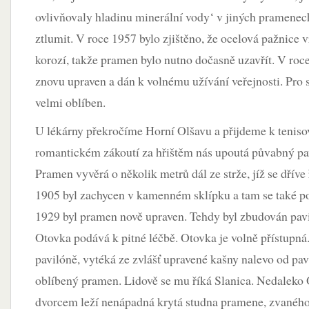
ovlivňovaly hladinu minerální vody‘ v jiných pramenech
ztlumit. V roce 1957 bylo zjištěno, že ocelová pažnice v
korozí, takže pramen bylo nutno dočasně uzavřít. V ro
znovu upraven a dán k volnému užívání veřejnosti. Pro 
velmi oblíben.
U lékárny překročíme Horní Olšavu a přijdeme k teniso
romantickém zákoutí za hřištěm nás upoutá půvabný p
Pramen vyvěrá o několik metrů dál ze strže, jíž se dříve
1905 byl zachycen v kamenném sklípku a tam se také 
1929 byl pramen nově upraven. Tehdy byl zbudován pavi
Otovka podává k pitné léčbě. Otovka je volně přístupná
pavilóně, vytéká ze zvlášť upravené kašny nalevo od pav
oblíbený pramen. Lidově se mu říká Slanica. Nedaleko
dvorcem leží nenápadná krytá studna pramene, zvanéh