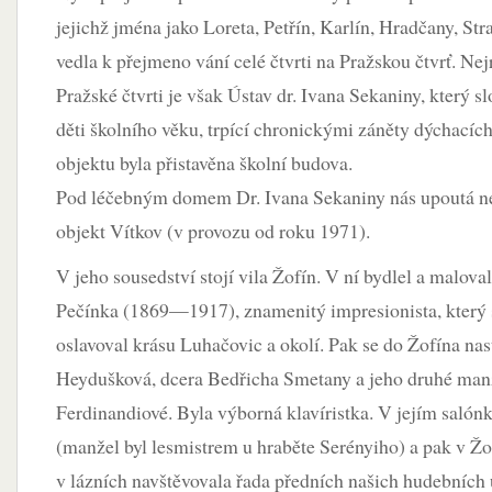
jejichž jména jako Loreta, Petřín, Karlín, Hradčany, St
vedla k přejmeno vání celé čtvrti na Pražskou čtvrť. Ne
Pražské čtvrti je však Ústav dr. Ivana Sekaniny, který s
děti školního věku, trpící chronickými záněty dýchacích
objektu byla přistavěna školní budova.
Pod léčebným domem Dr. Ivana Sekaniny nás upoutá ne
objekt Vítkov (v provozu od roku 1971).
V jeho sousedství stojí vila Žofín. V ní bydlel a maloval
Pečínka (1869—1917), znamenitý impresionista, který
oslavoval krásu Luhačovic a okolí. Pak se do Žofína na
Heydušková, dcera Bedřicha Smetany a jeho druhé manž
Ferdinandiové. Byla výborná klavíristka. V jejím salón
(manžel byl lesmistrem u hraběte Serényiho) a pak v Žo
v lázních navštěvovala řada předních našich hudebních