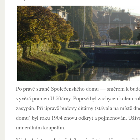
Po pravé straně Společenského domu — směrem k budov
vyvěrá pramen U čítárny. Poprvé byl zachycen kolem ro
zasypán. Při úpravě budovy čítárny (stávala na místě 
domu) byl roku 1904 znovu odkryt a pojmenován. Užívá
minerálním koupelím.