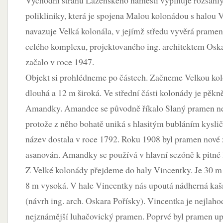
Východní stranu Lázeňského náměstí vyplňuje rozsáhl
polikliniky, která je spojena Malou kolonádou s halou 
navazuje Velká kolonála, v jejímž středu vyvěrá pram
celého komplexu, projektovaného ing. architektem Osk
začalo v roce 1947.
Objekt si prohlédneme po částech. Začneme Velkou ko
dlouhá a 12 m široká. Ve střední části kolonády je pěk
Amandky. Amandce se původně říkalo Slaný pramen ne
protože z něho bohatě uniká s hlasitým bubláním kyslič
název dostala v roce 1792. Roku 1908 byl pramen nové 
asanován. Amandky se používá v hlavní sezóně k pitné 
Z Velké kolonády přejdeme do haly Vincentky. Je 30 m 
8 m vysoká. V hale Vincentky nás upoutá nádherná ka
(návrh ing. arch. Oskara Pořísky). Vincentka je nejlahod
nejznámější luhačovický pramen. Poprvé byl pramen u