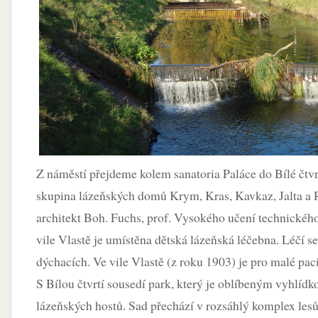
Z náměstí přejdeme kolem sanatoria Paláce do Bílé čtvrt
skupina lázeňských domů Krym, Kras, Kavkaz, Jalta a 
architekt Boh. Fuchs, prof. Vysokého učení technickéh
vile Vlastě je umístěna dětská lázeňská léčebna. Léčí se
dýchacích. Ve vile Vlastě (z roku 1903) je pro malé paci
S Bílou čtvrtí sousedí park, který je oblíbeným vyhlí
lázeňských hostů. Sad přechází v rozsáhlý komplex les