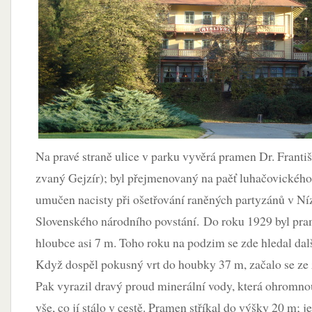
Na pravé straně ulice v parku vyvěrá pramen Dr. Františ
zvaný Gejzír); byl přejmenovaný na paěť luhačovického 
umučen nacisty při ošetřování raněných partyzánů v Ní
Slovenského národního povstání. Do roku 1929 byl pra
hloubce asi 7 m. Toho roku na podzim se zde hledal dalš
Když dospěl pokusný vrt do houbky 37 m, začalo se ze
Pak vyrazil dravý proud minerální vody, která ohromnou
vše, co jí stálo v cestě. Pramen stříkal do výšky 20 m; 