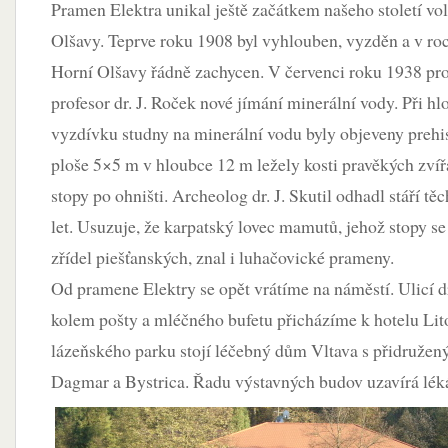
Pramen Elektra unikal ještě začátkem našeho století vo
Olšavy. Teprve roku 1908 byl vyhlouben, vyzděn a v ro
Horní Olšavy řádně zachycen. V červenci roku 1938 pro
profesor dr. J. Roček nové jímání minerální vody. Při hl
vyzdívku studny na minerální vodu byly objeveny prehi
ploše 5×5 m v hloubce 12 m ležely kosti pravěkých zvíř
stopy po ohništi. Archeolog dr. J. Skutil odhadl stáří tě
let. Usuzuje, že karpatský lovec mamutů, jehož stopy se
zřídel piešťanských, znal i luhačovické prameny.
Od pramene Elektry se opět vrátíme na náměstí. Ulicí d
kolem pošty a mléčného bufetu přicházíme k hotelu Lit
lázeňského parku stojí léčebný dům Vltava s přidružen
Dagmar a Bystrica. Řadu výstavných budov uzavírá lék