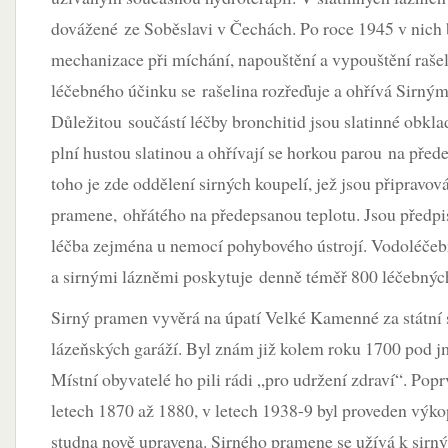
dovážené ze Soběslavi v Čechách. Po roce 1945 v nich 
mechanizace při míchání, napouštění a vypouštění rašel
léčebného účinku se rašelina rozřeďuje a ohřívá Sirn
Důležitou součástí léčby bronchitid jsou slatinné obkla
plní hustou slatinou a ohřívají se horkou parou na pře
toho je zde oddělení sirných koupelí, jež jsou připravov
pramene, ohřátého na předepsanou teplotu. Jsou předpi
léčba zejména u nemocí pohybového ústrojí. Vodoléčebn
a sirnými lázněmi poskytuje denně téměř 800 léčebnýc
Sirný pramen vyvěrá na úpatí Velké Kamenné za státní 
lázeňských garáží. Byl znám již kolem roku 1700 pod 
Místní obyvatelé ho pili rádi „pro udržení zdraví“. Popr
letech 1870 až 1880, v letech 1938-9 byl proveden výk
studna nově upravena. Sirného pramene se užívá k sirn