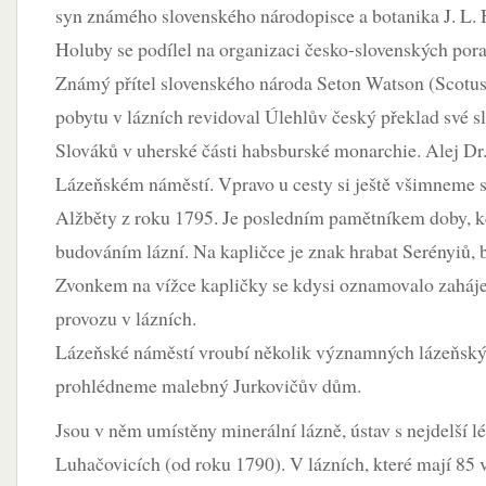
syn známého slovenského národopisce a botanika J. L. 
Holuby se podílel na organizaci česko-slovenských por
Známý přítel slovenského národa Seton Watson (Scotus
pobytu v lázních revidoval Úlehlův český překlad své s
Slováků v uherské části habsburské monarchie. Alej Dr
Lázeňském náměstí. Vpravo u cesty si ještě všimneme st
Alžběty z roku 1795. Je posledním pamětníkem doby, kd
budováním lázní. Na kapličce je znak hrabat Serényiů, b
Zvonkem na vížce kapličky se kdysi oznamovalo zaháje
provozu v lázních.
Lázeňské náměstí vroubí několik významných lázeňskýc
prohlédneme malebný Jurkovičův dům.
Jsou v něm umístěny minerální lázně, ústav s nejdelší l
Luhačovicích (od roku 1790). V lázních, které mají 85 