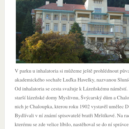
V parku u inhalatoria si můžeme ještě prohlédnout pů
akademického sochaře Luďka Havelky, nazvanou Sluníc
Od inhalatoria se cesta svažuje k Lázeňskému náměstí. 
starší lázeňské domy Myslivnu, Švýcarský dům a Chalo
nich je Chaloupka, kterou roku 1902 vystavěl umělec D
Bydlívali v ní známí spisovatelé bratři Mrštíkové. Na r
kterému se zde velice líbilo, nastěhoval se do ní správce