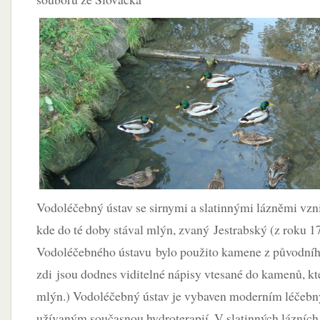
Vodoléčebný ústav se sirnymi a slatinnými lázněmi vzn
kde do té doby stával mlýn, zvaný Jestrabský (z roku 1
Vodoléčebného ústavu bylo použito kamene z původníh
zdi jsou dodnes viditelné nápisy vtesané do kamenů, kte
mlýn.) Vodoléčebný ústav je vybaven moderním léčebn
užívaným současnou hydroterapií. V slatinných lázních 