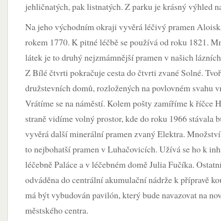
jehličnatých, pak listnatých. Z parku je krásný výhled n
Na jeho východním okraji vyvěrá léčivý pramen Aloiska
rokem 1770. K pitné léčbě se používá od roku 1821. M
látek je to druhý nejzmámnější pramen v našich lázních
Z Bílé čtvrti pokračuje cesta do čtvrti zvané Solné. Tvoř
družstevních domů, rozložených na povlovném svahu v
Vrátíme se na náměstí. Kolem pošty zamíříme k říčce H
straně vidíme volný prostor, kde do roku 1966 stávala 
vyvěrá další minerální pramen zvaný Elektra. Množství
to nejbohatší pramen v Luhačovicích. Užívá se ho k in
léčebně Paláce a v léčebném domě Julia Fučíka. Ostatní
odváděna do centrální akumulační nádrže k přípravě ko
má být vybudován pavilón, který bude navazovat na no
městského centra.