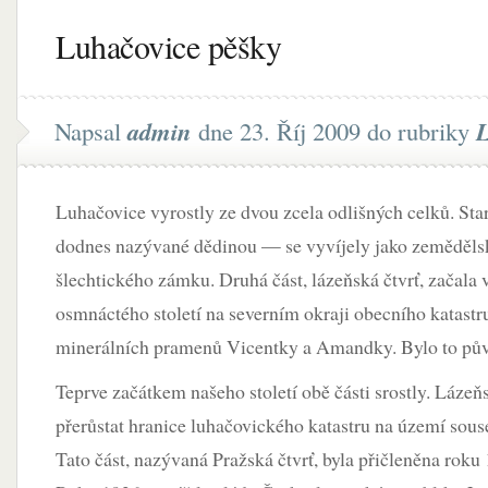
Luhačovice pěšky
Napsal
admin
dne 23. Říj 2009 do rubriky
L
Luhačovice vyrostly ze dvou zcela odlišných celků. St
dodnes nazývané dědinou — se vyvíjely jako zeměděls
šlechtického zámku. Druhá část, lázeňská čtvrť, začala
osmnáctého století na severním okraji obecního katastr
minerálních pramenů Vicentky a Amandky. Bylo to pův
Teprve začátkem našeho století obě části srostly. Lázeň
přerůstat hranice luhačovického katastru na území sous
Tato část, nazývaná Pražská čtvrť, byla přičleněna rok