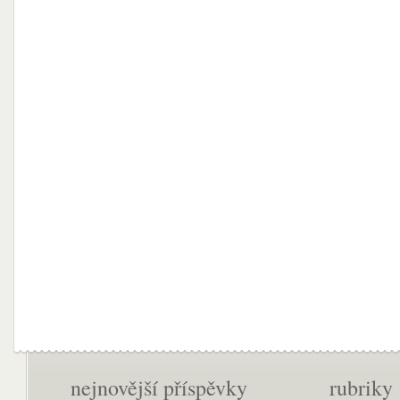
nejnovější příspěvky
rubriky