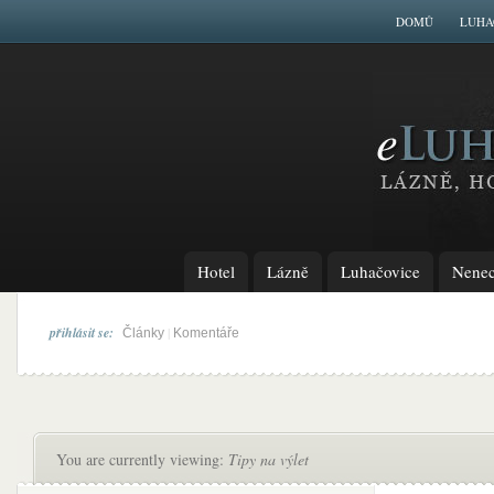
DOMŮ
LUHA
Hotel
Lázně
Luhačovice
Nenech
přihlásit se:
|
Články
Komentáře
You are currently viewing:
Tipy na výlet