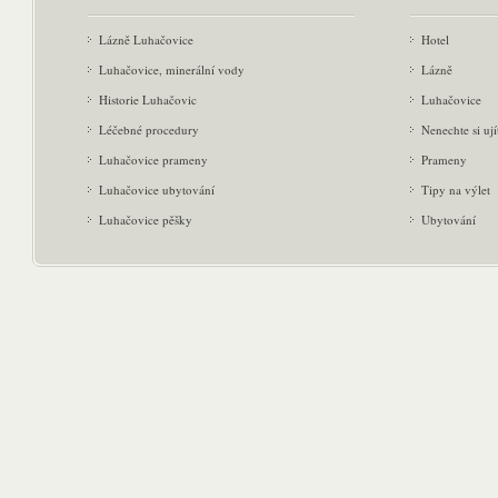
Lázně Luhačovice
Hotel
Luhačovice, minerální vody
Lázně
Historie Luhačovic
Luhačovice
Léčebné procedury
Nenechte si ují
Luhačovice prameny
Prameny
Luhačovice ubytování
Tipy na výlet
Luhačovice pěšky
Ubytování