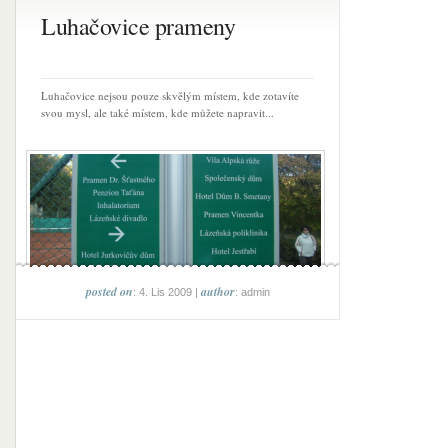
Luhačovice prameny
Luhačovice nejsou pouze skvělým místem, kde zotavíte
svou mysl, ale také místem, kde můžete napravit...
posted on
author
: 4. Lis 2009 |
: admin